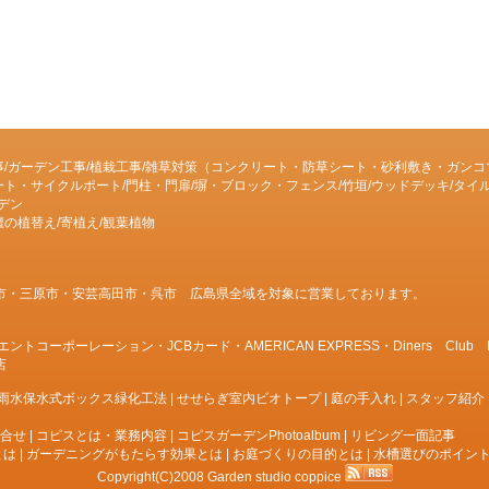
事/ガーデン工事/植栽工事/雑草対策（コンクリート・防草シート・砂利敷き・ガンコ
ト・サイクルポート/門柱・門扉/塀・ブロック・フェンス/竹垣/ウッドデッキ/タイル
ーデン
の植替え/寄植え/観葉植物
市・三原市・安芸高田市・呉市 広島県全域を対象に営業しております。
ーポーレーション・JCBカード・AMERICAN EXPRESS・Diners Club INTE
店
雨水保水式ボックス緑化工法
|
せせらぎ室内ビオトープ
|
庭の手入れ
|
スタッフ紹介
合せ
|
コピスとは・業務内容
|
コピスガーデンPhotoalbum
|
リビング一面記事
とは
|
ガーデニングがもたらす効果とは
|
お庭づくりの目的とは
|
水槽選びのポイン
Copyright(C)2008 Garden studio coppice