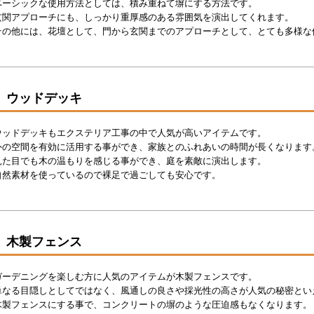
ベーシックな使用方法としては、積み重ねて塀にする方法です。
玄関アプローチにも、しっかり重厚感のある雰囲気を演出してくれます。
その他には、花壇として、門から玄関までのアプローチとして、とても多様な
ウッドデッキ
ウッドデッキもエクステリア工事の中で人気が高いアイテムです。
外の空間を有効に活用する事ができ、家族とのふれあいの時間が長くなります
見た目でも木の温もりを感じる事ができ、庭を素敵に演出します。
自然素材を使っているので裸足で過ごしても安心です。
木製フェンス
ガーデニングを楽しむ方に人気のアイテムが木製フェンスです。
単なる目隠しとしてではなく、風通しの良さや採光性の高さが人気の秘密とい
木製フェンスにする事で、コンクリートの塀のような圧迫感もなくなります。