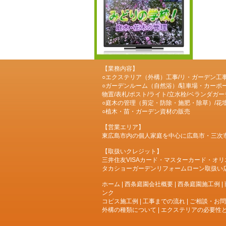
【業務内容】
○エクステリア（外構）工事/リ・ガーデン工
○ガーデンルーム（自然浴）/駐車場・カーポー
物置/表札/ポスト/ライト/立水栓/ベランダガ
○庭木の管理（剪定・防除・施肥・除草）/花壇
○植木・苗・ガーデン資材の販売
【営業エリア】
東広島市内の個人家庭を中心に広島市・三次
【取扱いクレジット】
三井住友VISAカード・マスターカード・オリエントコ
タカショーガーデンリフォームローン取扱い
ホーム
|
西条庭園会社概要
|
西条庭園施工例
|
ンク
コピス施工例
|
工事までの流れ
|
ご相談・お問
外構の種類について
|
エクステリアの必要性