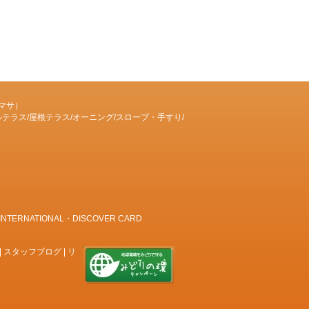
マサ）
テラス/屋根テラス/オーニング/スロープ・手すり/
RNATIONAL・DISCOVER CARD
|
スタッフブログ
|
リ
ト